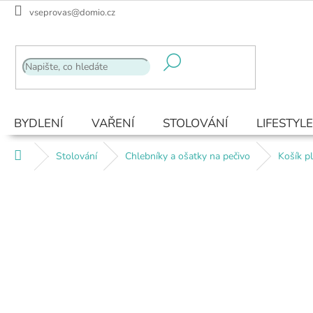
Přejít
vseprovas@domio.cz
na
obsah
BYDLENÍ
VAŘENÍ
STOLOVÁNÍ
LIFESTYLE
Domů
Stolování
Chlebníky a ošatky na pečivo
Košík pl