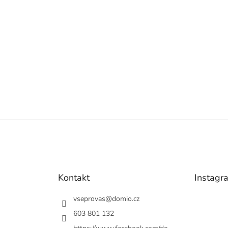
Kontakt
Instagr
vseprovas
@
domio.cz
603 801 132