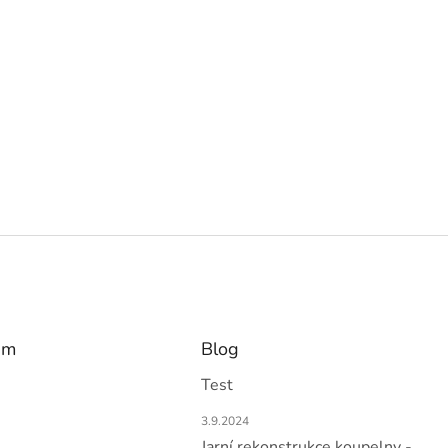
am
Blog
Test
3.9.2024
Jarní rekonstrukce koupelny -