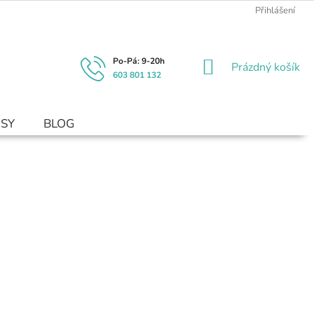
Přihlášení
NÁKUPNÍ
Prázdný košík
603 801 132
KOŠÍK
USY
BLOG