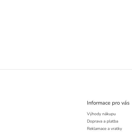
Z
á
p
a
t
Informace pro vás
í
Výhody nákupu
Doprava a platba
Reklamace a vratky