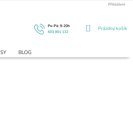
Přihlášení
NÁKUPNÍ
Prázdný košík
603 801 132
KOŠÍK
USY
BLOG