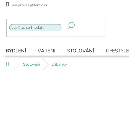
Přejít
vseprovas@domio.cz
na
obsah
BYDLENÍ
VAŘENÍ
STOLOVÁNÍ
LIFESTYLE
Domů
Stolování
Džbánky