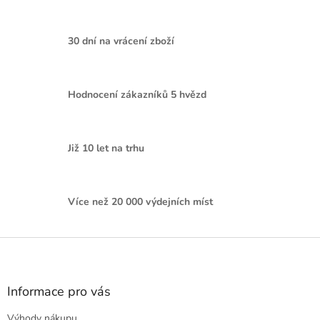
30 dní na vrácení zboží
Hodnocení zákazníků 5 hvězd
Již 10 let na trhu
Více než 20 000 výdejních míst
Z
á
p
a
Informace pro vás
t
Výhody nákupu