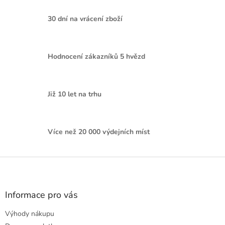
30 dní na vrácení zboží
Hodnocení zákazníků 5 hvězd
Již 10 let na trhu
Více než 20 000 výdejních míst
Z
á
p
a
Informace pro vás
t
Výhody nákupu
í