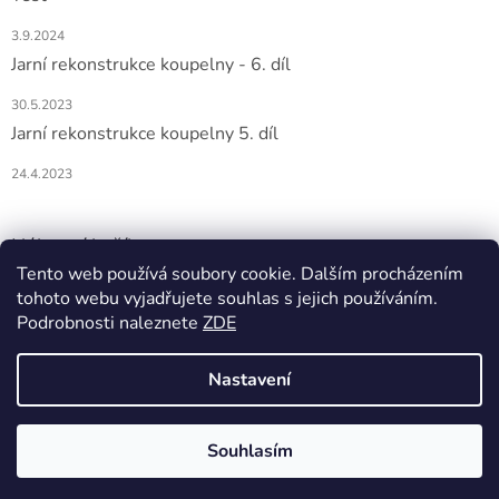
3.9.2024
Jarní rekonstrukce koupelny - 6. díl
30.5.2023
Jarní rekonstrukce koupelny 5. díl
24.4.2023
Nákupní košík
Tento web používá soubory cookie. Dalším procházením
0
KS /
0 KČ
tohoto webu vyjadřujete souhlas s jejich používáním.
Podrobnosti naleznete
ZDE
Nastavení
Vytvořil Shoptet
Souhlasím
Copyright 2026
DOMIO
. Všechna práva vyhrazena.