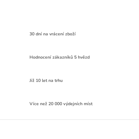
30 dní na vrácení zboží
Hodnocení zákazníků 5 hvězd
Již 10 let na trhu
Více než 20 000 výdejních míst
Z
á
p