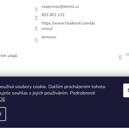
vseprovas
@
domio.cz
603 801 132
https://www.facebook.com/do
miocz/
domiocz
S
ích údajů
oužívá soubory cookie. Dalším procházením tohoto
ujete souhlas s jejich používáním. Podrobnosti
DE
í