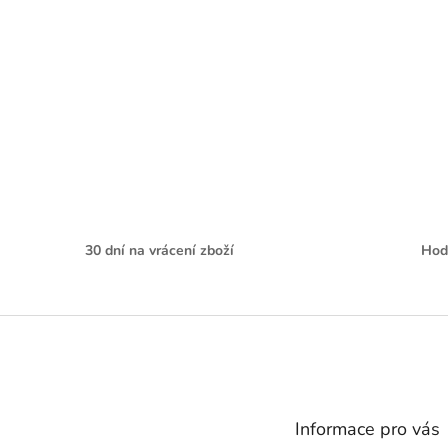
30 dní na vrácení zboží
Hod
Z
á
p
a
t
Informace pro vás
í