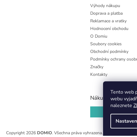
Výhody nákupu
Doprava a platba
Reklamace a vratky
Hodnocení obchodu
O Domiu
Soubory cookies
Obchodní podmínky
Podmínky ochrany osobn
Značky
Kontakty
Tento web p
Nákupní košík
webu vyjadř
naleznete
Z
0
KS /
0 KČ
Nastaven
Copyright 2026
DOMIO
. Všechna práva vyhrazena.