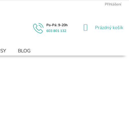
Přihlášení
NÁKUPNÍ
Prázdný košík
603 801 132
KOŠÍK
USY
BLOG