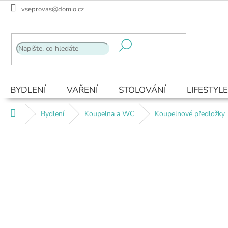
Přejít
vseprovas@domio.cz
na
obsah
BYDLENÍ
VAŘENÍ
STOLOVÁNÍ
LIFESTYLE
Domů
Bydlení
Koupelna a WC
Koupelnové předložky