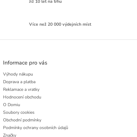
Již 10 let na trhu
Více než 20 000 výdejních míst
Z
á
p
a
Informace pro vás
t
Výhody nákupu
í
Doprava a platba
Reklamace a vratky
Hodnocení obchodu
O Domiu
Soubory cookies
Obchodní podmínky
Podmínky ochrany osobních údajů
Značky