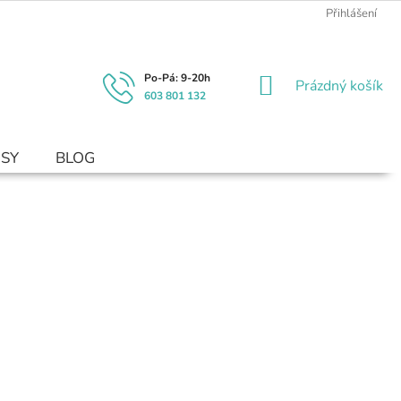
Přihlášení
NÁKUPNÍ
Prázdný košík
603 801 132
KOŠÍK
USY
BLOG