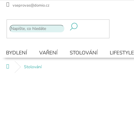
Přejít
vseprovas@domio.cz
na
obsah
BYDLENÍ
VAŘENÍ
STOLOVÁNÍ
LIFESTYLE
Domů
Stolování