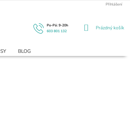
Přihlášení
NÁKUPNÍ
Prázdný košík
603 801 132
KOŠÍK
USY
BLOG