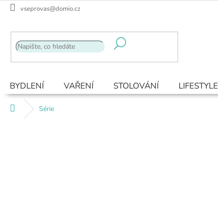
Přejít
vseprovas@domio.cz
na
obsah
BYDLENÍ
VAŘENÍ
STOLOVÁNÍ
LIFESTYLE
Domů
Série