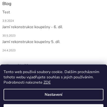
Blog
Test
3.9.2024
Jarní rekonstrukce koupelny - 6. díl
30.5.2023
Jarní rekonstrukce koupelny 5. díl
24.4.2023
Nákupní košík
Tento web používá soubory cookie. Dalším procházením
tohoto webu vyjadřujete souhlas s jejich používáním.
0
KS /
0 KČ
Podrobnosti naleznete
ZDE
Nastavení
Vytvořil Shoptet