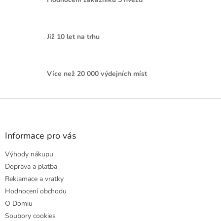
Již 10 let na trhu
Více než 20 000 výdejních míst
Z
á
p
a
Informace pro vás
t
Výhody nákupu
í
Doprava a platba
Reklamace a vratky
Hodnocení obchodu
O Domiu
Soubory cookies