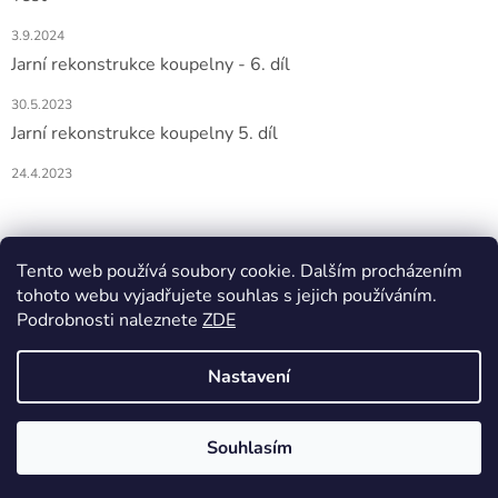
3.9.2024
Jarní rekonstrukce koupelny - 6. díl
30.5.2023
Jarní rekonstrukce koupelny 5. díl
24.4.2023
Nákupní košík
Tento web používá soubory cookie. Dalším procházením
tohoto webu vyjadřujete souhlas s jejich používáním.
0
KS /
0 KČ
Podrobnosti naleznete
ZDE
Nastavení
Vytvořil Shoptet
Souhlasím
Copyright 2026
DOMIO
. Všechna práva vyhrazena.