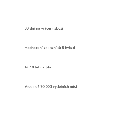
30 dní na vrácení zboží
Hodnocení zákazníků 5 hvězd
Již 10 let na trhu
Více než 20 000 výdejních míst
Z
á
p