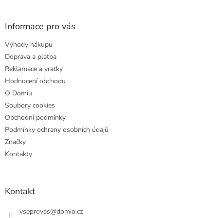
á
p
a
Informace pro vás
t
Výhody nákupu
í
Doprava a platba
Reklamace a vratky
Hodnocení obchodu
O Domiu
Soubory cookies
Obchodní podmínky
Podmínky ochrany osobních údajů
Značky
Kontakty
Kontakt
vseprovas
@
domio.cz