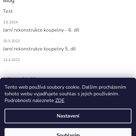
Blog
Test
3.9.2024
Jarní rekonstrukce koupelny - 6. díl
30.5.2023
Jarní rekonstrukce koupelny 5. díl
24.4.2023
Nákupní košík
Tento web používá soubory cookie. Dalším procházením
tohoto webu vyjadřujete souhlas s jejich používáním.
0
KS /
0 KČ
Podrobnosti naleznete
ZDE
Nastavení
Vytvořil Shoptet
Souhlasím
Copyright 2026
DOMIO
. Všechna práva vyhrazena.