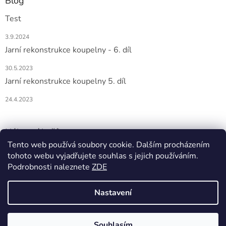
Blog
Test
3.9.2024
Jarní rekonstrukce koupelny - 6. díl
30.5.2023
Jarní rekonstrukce koupelny 5. díl
24.4.2023
Nákupní košík
Tento web používá soubory cookie. Dalším procházením
tohoto webu vyjadřujete souhlas s jejich používáním.
0
KS /
0 KČ
Podrobnosti naleznete
ZDE
Nastavení
Vytvořil Shoptet
Souhlasím
Copyright 2026
DOMIO
. Všechna práva vyhrazena.