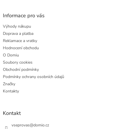
á
p
a
Informace pro vás
t
Výhody nákupu
í
Doprava a platba
Reklamace a vratky
Hodnocení obchodu
O Domiu
Soubory cookies
Obchodní podmínky
Podmínky ochrany osobních údajů
Značky
Kontakty
Kontakt
vseprovas
@
domio.cz