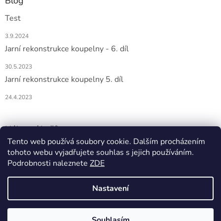
Blog
Test
3.9.2024
Jarní rekonstrukce koupelny - 6. díl
30.5.2023
Jarní rekonstrukce koupelny 5. díl
24.4.2023
Nákupní košík
Tento web používá soubory cookie. Dalším procházením
tohoto webu vyjadřujete souhlas s jejich používáním.
0
KS /
0 KČ
Podrobnosti naleznete
ZDE
Nastavení
Vytvořil Shoptet
Souhlasím
Copyright 2026
DOMIO
. Všechna práva vyhrazena.