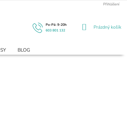
Přihlášení
NÁKUPNÍ
Prázdný košík
603 801 132
KOŠÍK
USY
BLOG