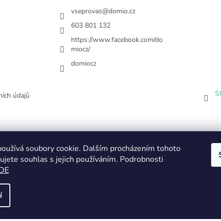
vseprovas
@
domio.cz
603 801 132
https://www.facebook.com/do
miocz/
domiocz
S
ích údajů
oužívá soubory cookie. Dalším procházením tohoto
ujete souhlas s jejich používáním. Podrobnosti
DE
í