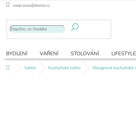
Přejít
vseprovas@domio.cz
na
obsah
BYDLENÍ
VAŘENÍ
STOLOVÁNÍ
LIFESTYLE
Domů
Vaření
Kuchyňské náčiní
Designové kuchyňské 