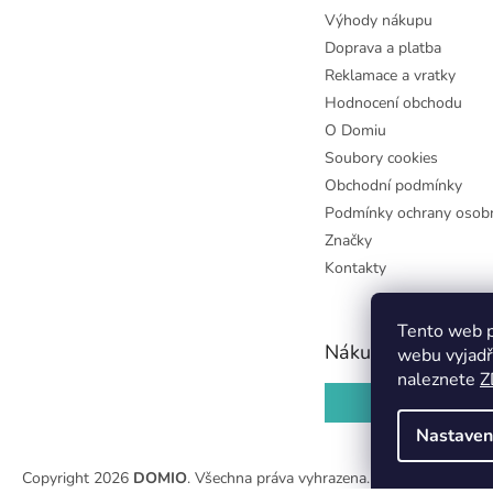
Výhody nákupu
Doprava a platba
Reklamace a vratky
Hodnocení obchodu
O Domiu
Soubory cookies
Obchodní podmínky
Podmínky ochrany osobn
Značky
Kontakty
Tento web p
Nákupní košík
webu vyjadř
naleznete
Z
0
KS /
0 KČ
Nastaven
Copyright 2026
DOMIO
. Všechna práva vyhrazena.