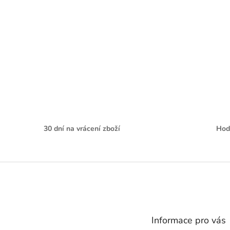
30 dní na vrácení zboží
Hod
Z
á
p
a
t
Informace pro vás
í