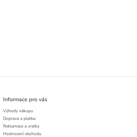
Z
á
p
a
Informace pro vás
t
Výhody nákupu
í
Doprava a platba
Reklamace a vratky
Hodnocení obchodu