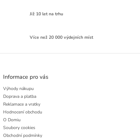
Již 10 let na trhu
Více než 20 000 výdejních míst
Z
á
p
a
Informace pro vás
t
Výhody nákupu
í
Doprava a platba
Reklamace a vratky
Hodnocení obchodu
O Domiu
Soubory cookies
Obchodní podmínky