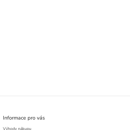
Z
á
p
a
Informace pro vás
t
Výhody nákupu