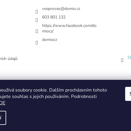
vseprovas
@
domio.cz
603 801 132
https://www.facebook.com/do
miocz/
domiocz
S
ích údajů
oužívá soubory cookie. Dalším procházením tohoto
ujete souhlas s jejich používáním. Podrobnosti
DE
í