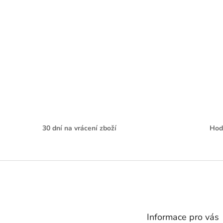
30 dní na vrácení zboží
Hod
Z
á
p
a
t
Informace pro vás
í