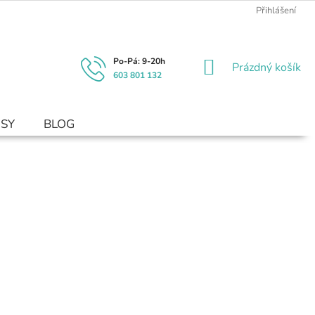
Přihlášení
NÁKUPNÍ
Prázdný košík
603 801 132
KOŠÍK
USY
BLOG