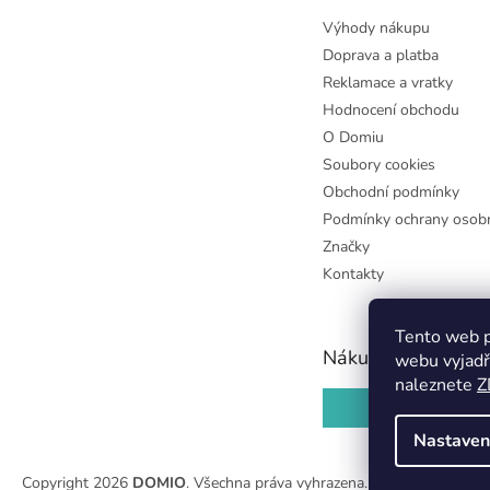
Výhody nákupu
Doprava a platba
Reklamace a vratky
Hodnocení obchodu
O Domiu
Soubory cookies
Obchodní podmínky
Podmínky ochrany osobn
Značky
Kontakty
Tento web p
Nákupní košík
webu vyjadř
naleznete
Z
0
KS /
0 KČ
Nastaven
Copyright 2026
DOMIO
. Všechna práva vyhrazena.