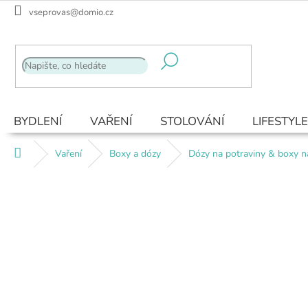
Přejít
vseprovas@domio.cz
na
obsah
BYDLENÍ
VAŘENÍ
STOLOVÁNÍ
LIFESTYLE
Domů
Vaření
Boxy a dózy
Dózy na potraviny & boxy n