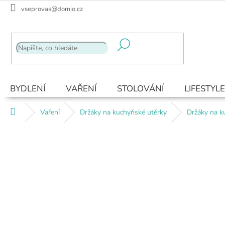
Přejít
vseprovas@domio.cz
na
obsah
BYDLENÍ
VAŘENÍ
STOLOVÁNÍ
LIFESTYLE
Domů
Vaření
Držáky na kuchyňské utěrky
Držáky na k