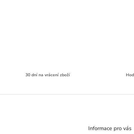
30 dní na vrácení zboží
Hod
Z
á
p
a
t
Informace pro vás
í