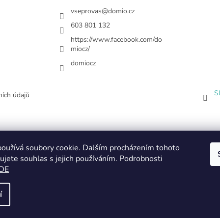
vseprovas
@
domio.cz
603 801 132
https://www.facebook.com/do
miocz/
domiocz
S
ích údajů
oužívá soubory cookie. Dalším procházením tohoto
ujete souhlas s jejich používáním. Podrobnosti
DE
í