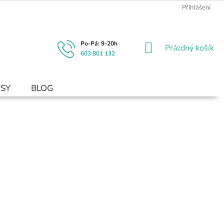
Přihlášení
NÁKUPNÍ
Prázdný košík
603 801 132
KOŠÍK
USY
BLOG