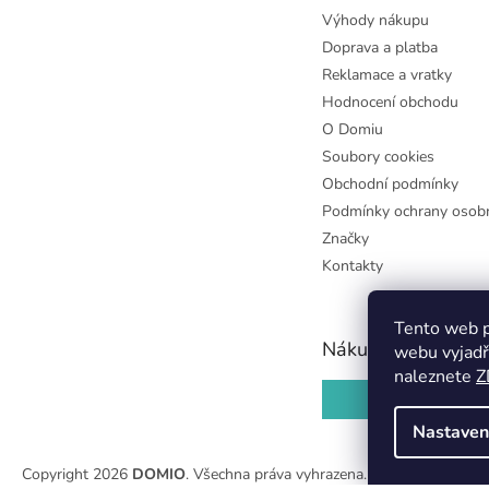
Výhody nákupu
Doprava a platba
Reklamace a vratky
Hodnocení obchodu
O Domiu
Soubory cookies
Obchodní podmínky
Podmínky ochrany osobn
Značky
Kontakty
Tento web p
Nákupní košík
webu vyjadř
naleznete
Z
0
KS /
0 KČ
Nastaven
Copyright 2026
DOMIO
. Všechna práva vyhrazena.