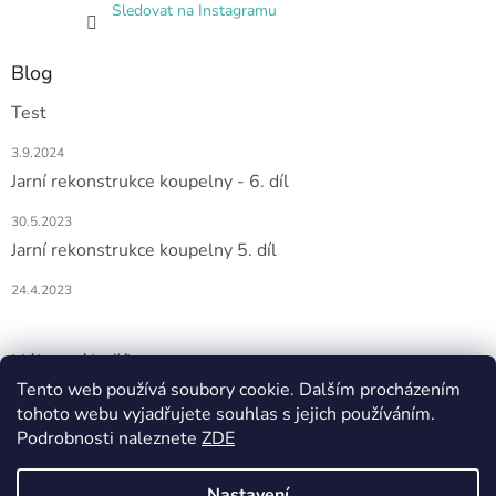
Sledovat na Instagramu
Blog
Test
3.9.2024
Jarní rekonstrukce koupelny - 6. díl
30.5.2023
Jarní rekonstrukce koupelny 5. díl
24.4.2023
Nákupní košík
Tento web používá soubory cookie. Dalším procházením
tohoto webu vyjadřujete souhlas s jejich používáním.
0
KS /
0 KČ
Podrobnosti naleznete
ZDE
Nastavení