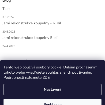
Blog
Test
3.9.2024
Jarní rekonstrukce koupelny - 6. díl
30.5.2023
Jarní rekonstrukce koupelny 5. díl
24.4.2023
Nákupní košík
Tento web používá soubory cookie. Dalším procházením
tohoto webu vyjadřujete souhlas s jejich používáním.
0
KS /
0 KČ
Podrobnosti naleznete
ZDE
Nastavení
Vytvořil Shoptet
Souhlasím
Copyright 2026
DOMIO
. Všechna práva vyhrazena.