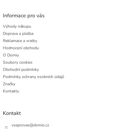
á
p
a
Informace pro vás
t
Výhody nákupu
í
Doprava a platba
Reklamace a vratky
Hodnocení obchodu
O Domiu
Soubory cookies
Obchodní podmínky
Podmínky ochrany osobních údajů
Značky
Kontakty
Kontakt
vseprovas
@
domio.cz