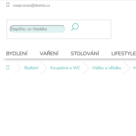
Přejít
vseprovas@domio.cz
na
obsah
BYDLENÍ
VAŘENÍ
STOLOVÁNÍ
LIFESTYLE
Domů
Bydlení
Koupelna a WC
Háčky a věšáky
H