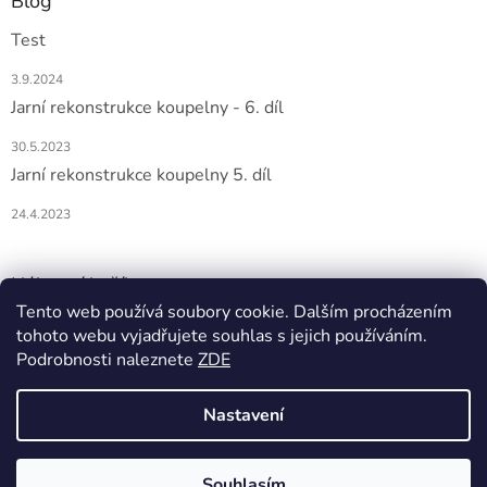
Blog
Test
3.9.2024
Jarní rekonstrukce koupelny - 6. díl
30.5.2023
Jarní rekonstrukce koupelny 5. díl
24.4.2023
Nákupní košík
Tento web používá soubory cookie. Dalším procházením
tohoto webu vyjadřujete souhlas s jejich používáním.
0
KS /
0 KČ
Podrobnosti naleznete
ZDE
Nastavení
Vytvořil Shoptet
Souhlasím
Copyright 2026
DOMIO
. Všechna práva vyhrazena.