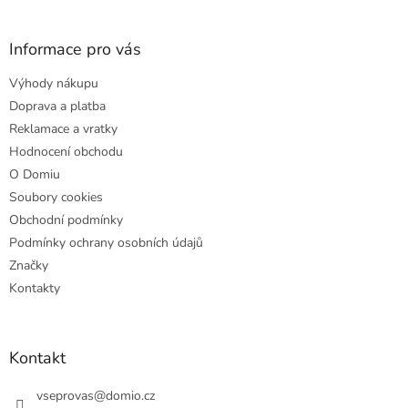
á
p
a
Informace pro vás
t
Výhody nákupu
í
Doprava a platba
Reklamace a vratky
Hodnocení obchodu
O Domiu
Soubory cookies
Obchodní podmínky
Podmínky ochrany osobních údajů
Značky
Kontakty
Kontakt
vseprovas
@
domio.cz