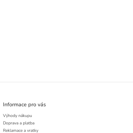
Z
á
p
a
Informace pro vás
t
Výhody nákupu
í
Doprava a platba
Reklamace a vratky