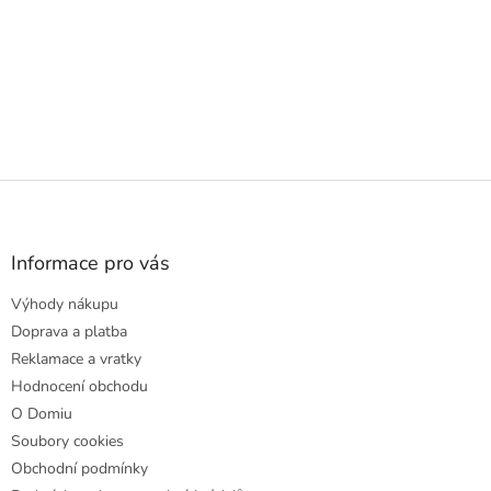
Z
á
p
a
Informace pro vás
t
Výhody nákupu
í
Doprava a platba
Reklamace a vratky
Hodnocení obchodu
O Domiu
Soubory cookies
Obchodní podmínky