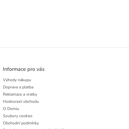
Z
á
p
a
Informace pro vás
t
Výhody nákupu
í
Doprava a platba
Reklamace a vratky
Hodnocení obchodu
O Domiu
Soubory cookies
Obchodní podmínky