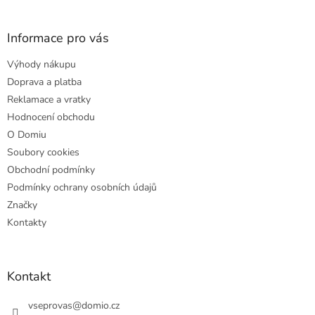
á
p
a
Informace pro vás
t
Výhody nákupu
í
Doprava a platba
Reklamace a vratky
Hodnocení obchodu
O Domiu
Soubory cookies
Obchodní podmínky
Podmínky ochrany osobních údajů
Značky
Kontakty
Kontakt
vseprovas
@
domio.cz