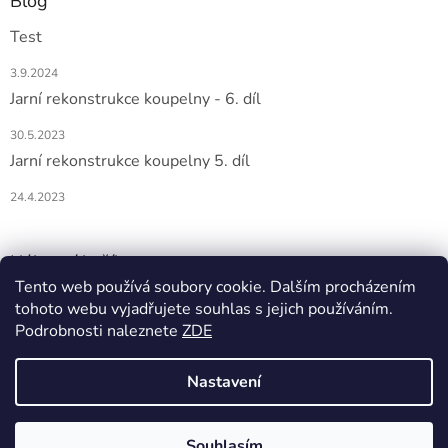
Blog
Test
3.9.2024
Jarní rekonstrukce koupelny - 6. díl
30.5.2023
Jarní rekonstrukce koupelny 5. díl
24.4.2023
Nákupní košík
Tento web používá soubory cookie. Dalším procházením
tohoto webu vyjadřujete souhlas s jejich používáním.
0
KS /
0 KČ
Podrobnosti naleznete
ZDE
Nastavení
Vytvořil Shoptet
Souhlasím
Copyright 2026
DOMIO
. Všechna práva vyhrazena.