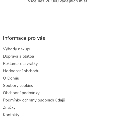
Více než 20 000 výdejních míst
Z
á
p
a
Informace pro vás
t
Výhody nákupu
í
Doprava a platba
Reklamace a vratky
Hodnocení obchodu
O Domiu
Soubory cookies
Obchodní podmínky
Podmínky ochrany osobních údajů
Značky
Kontakty