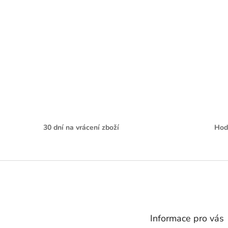
30 dní na vrácení zboží
Hod
Z
á
p
a
t
Informace pro vás
í