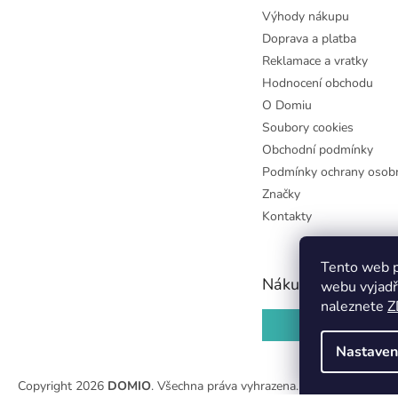
Výhody nákupu
Doprava a platba
Reklamace a vratky
Hodnocení obchodu
O Domiu
Soubory cookies
Obchodní podmínky
Podmínky ochrany osobn
Značky
Kontakty
Tento web p
Nákupní košík
webu vyjadř
naleznete
Z
0
KS /
0 KČ
Nastaven
Copyright 2026
DOMIO
. Všechna práva vyhrazena.