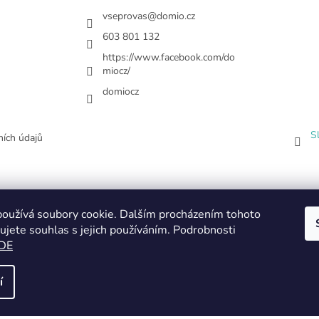
vseprovas
@
domio.cz
603 801 132
https://www.facebook.com/do
miocz/
domiocz
S
ích údajů
oužívá soubory cookie. Dalším procházením tohoto
ujete souhlas s jejich používáním. Podrobnosti
DE
í