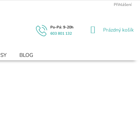
Přihlášení
NÁKUPNÍ
Prázdný košík
603 801 132
KOŠÍK
USY
BLOG