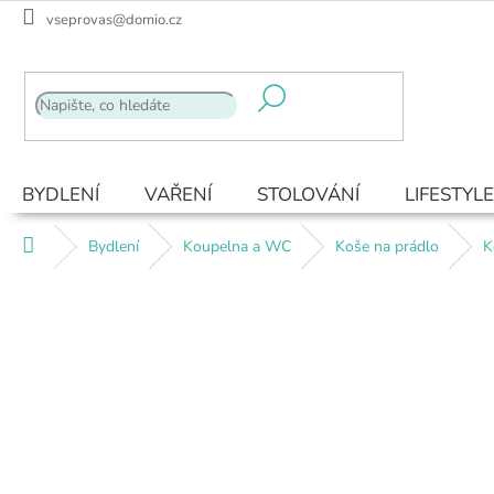
Přejít
vseprovas@domio.cz
na
obsah
BYDLENÍ
VAŘENÍ
STOLOVÁNÍ
LIFESTYLE
Domů
Bydlení
Koupelna a WC
Koše na prádlo
K