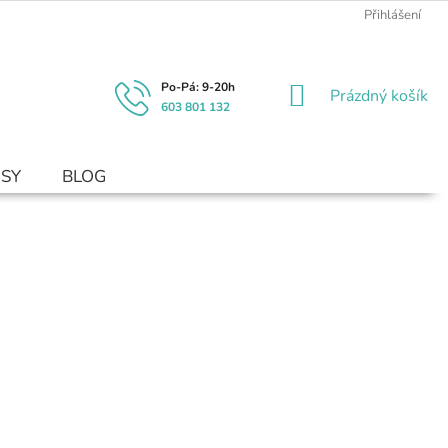
Přihlášení
NÁKUPNÍ
Prázdný košík
603 801 132
KOŠÍK
USY
BLOG