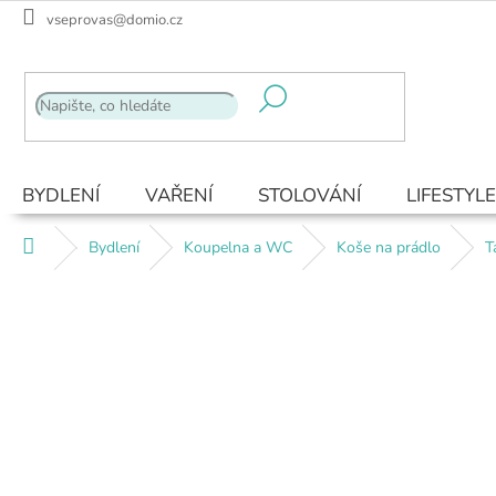
Přejít
vseprovas@domio.cz
na
obsah
BYDLENÍ
VAŘENÍ
STOLOVÁNÍ
LIFESTYLE
Domů
Bydlení
Koupelna a WC
Koše na prádlo
T