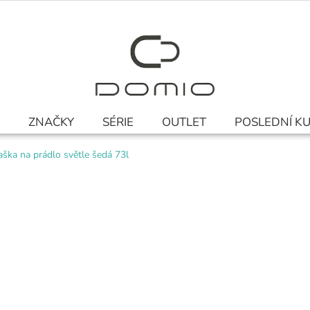
ZNAČKY
SÉRIE
OUTLET
POSLEDNÍ K
aška na prádlo světle šedá 73l