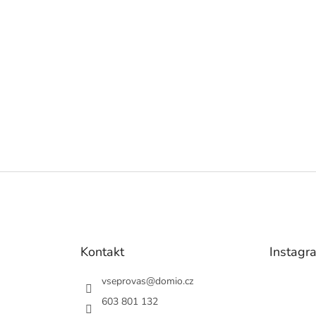
Kontakt
Instagr
vseprovas
@
domio.cz
603 801 132