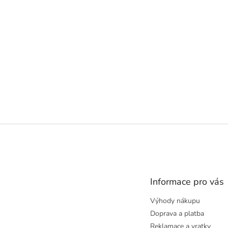
Z
á
p
a
t
Informace pro vás
í
Výhody nákupu
Doprava a platba
Reklamace a vratky