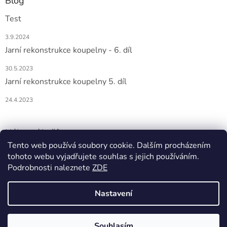
Blog
Test
3.9.2024
Jarní rekonstrukce koupelny - 6. díl
30.5.2023
Jarní rekonstrukce koupelny 5. díl
24.4.2023
Nákupní košík
Tento web používá soubory cookie. Dalším procházením
tohoto webu vyjadřujete souhlas s jejich používáním.
0
KS /
0 KČ
Podrobnosti naleznete
ZDE
Nastavení
Vytvořil Shoptet
Souhlasím
Copyright 2026
DOMIO
. Všechna práva vyhrazena.