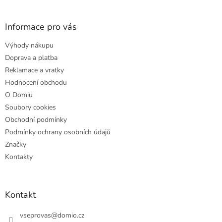
á
p
a
Informace pro vás
t
Výhody nákupu
í
Doprava a platba
Reklamace a vratky
Hodnocení obchodu
O Domiu
Soubory cookies
Obchodní podmínky
Podmínky ochrany osobních údajů
Značky
Kontakty
Kontakt
vseprovas
@
domio.cz