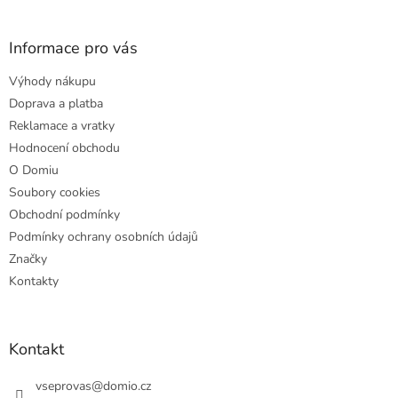
á
p
a
Informace pro vás
t
Výhody nákupu
í
Doprava a platba
Reklamace a vratky
Hodnocení obchodu
O Domiu
Soubory cookies
Obchodní podmínky
Podmínky ochrany osobních údajů
Značky
Kontakty
Kontakt
vseprovas
@
domio.cz