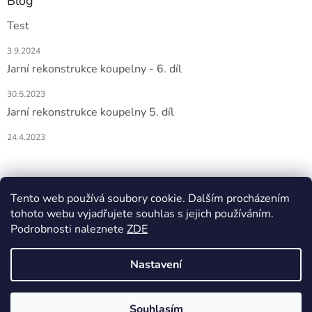
Blog
Test
3.9.2024
Jarní rekonstrukce koupelny - 6. díl
30.5.2023
Jarní rekonstrukce koupelny 5. díl
24.4.2023
Nákupní košík
Tento web používá soubory cookie. Dalším procházením
tohoto webu vyjadřujete souhlas s jejich používáním.
0
KS /
0 KČ
Podrobnosti naleznete
ZDE
Nastavení
Vytvořil Shoptet
Souhlasím
Copyright 2026
DOMIO
. Všechna práva vyhrazena.