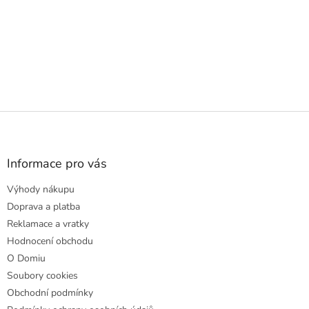
Z
á
p
a
Informace pro vás
t
Výhody nákupu
í
Doprava a platba
Reklamace a vratky
Hodnocení obchodu
O Domiu
Soubory cookies
Obchodní podmínky