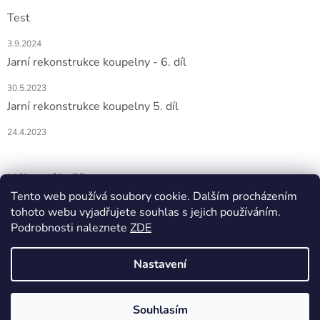
Test
3.9.2024
Jarní rekonstrukce koupelny - 6. díl
30.5.2023
Jarní rekonstrukce koupelny 5. díl
24.4.2023
Nákupní košík
Tento web používá soubory cookie. Dalším procházením
tohoto webu vyjadřujete souhlas s jejich používáním.
0
KS /
0 KČ
Podrobnosti naleznete
ZDE
Nastavení
Vytvořil Shoptet
Souhlasím
Copyright 2026
DOMIO
. Všechna práva vyhrazena.