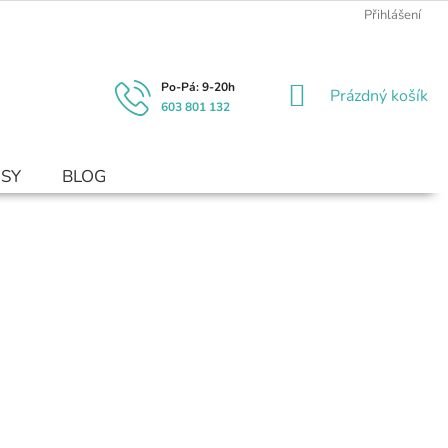
Přihlášení
NÁKUPNÍ
Prázdný košík
603 801 132
KOŠÍK
USY
BLOG