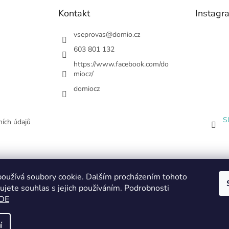
Kontakt
Instagr
vseprovas
@
domio.cz
603 801 132
https://www.facebook.com/do
miocz/
domiocz
S
ích údajů
oužívá soubory cookie. Dalším procházením tohoto
ujete souhlas s jejich používáním. Podrobnosti
DE
í