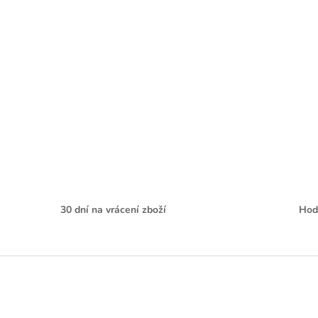
30 dní na vrácení zboží
Hod
Z
á
p
a