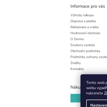
t
Informace pro vás
í
Výhody nákupu
Doprava a platba
Reklamace a vratky
Hodnocení obchodu
O Domiu
Soubory cookies
Obchodní podmínky
Podmínky ochrany osobn
Značky
Kontakty
Tento web p
Nákupní košík
webu vyjadř
naleznete
Z
0
KS /
0 KČ
Nastaven