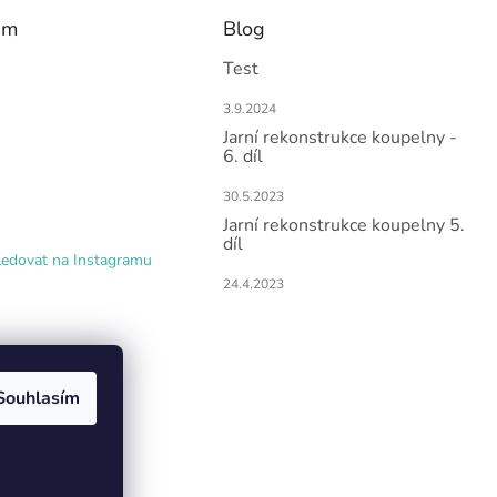
am
Blog
Test
3.9.2024
Jarní rekonstrukce koupelny -
6. díl
30.5.2023
Jarní rekonstrukce koupelny 5.
díl
ledovat na Instagramu
24.4.2023
Souhlasím