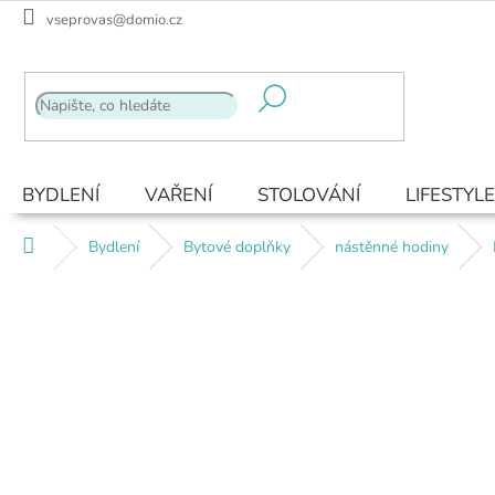
Přejít
vseprovas@domio.cz
na
obsah
BYDLENÍ
VAŘENÍ
STOLOVÁNÍ
LIFESTYLE
Domů
Bydlení
Bytové doplňky
nástěnné hodiny