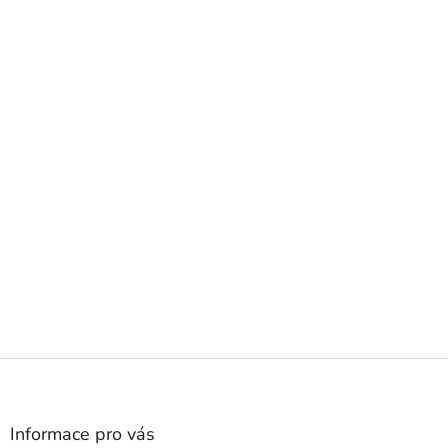
Z
á
p
a
Informace pro vás