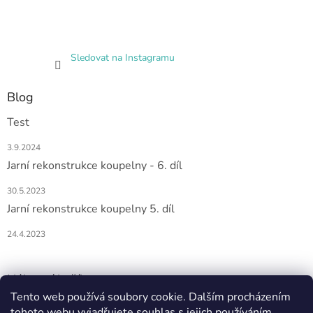
Sledovat na Instagramu
Blog
Test
3.9.2024
Jarní rekonstrukce koupelny - 6. díl
30.5.2023
Jarní rekonstrukce koupelny 5. díl
24.4.2023
Nákupní košík
Tento web používá soubory cookie. Dalším procházením
tohoto webu vyjadřujete souhlas s jejich používáním.
0
KS /
0 KČ