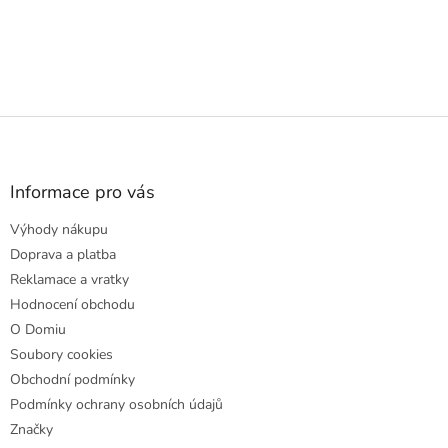
Z
á
p
a
Informace pro vás
t
Výhody nákupu
í
Doprava a platba
Reklamace a vratky
Hodnocení obchodu
O Domiu
Soubory cookies
Obchodní podmínky
Podmínky ochrany osobních údajů
Značky