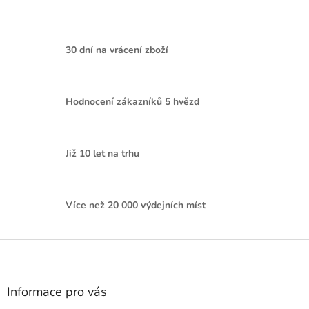
30 dní na vrácení zboží
Hodnocení zákazníků 5 hvězd
Již 10 let na trhu
Více než 20 000 výdejních míst
Z
á
p
a
Informace pro vás
t