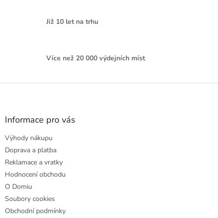
Již 10 let na trhu
Více než 20 000 výdejních míst
Z
á
p
a
Informace pro vás
t
Výhody nákupu
í
Doprava a platba
Reklamace a vratky
Hodnocení obchodu
O Domiu
Soubory cookies
Obchodní podmínky