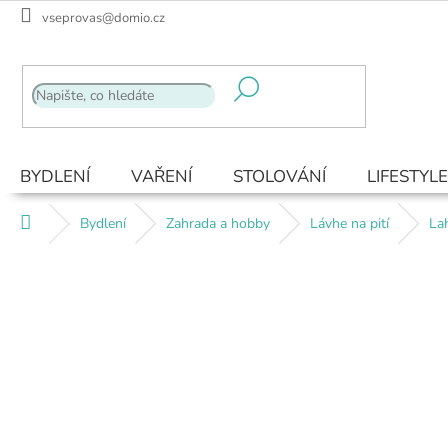
Přejít
vseprovas@domio.cz
na
obsah
BYDLENÍ
VAŘENÍ
STOLOVÁNÍ
LIFESTYLE
Domů
Bydlení
Zahrada a hobby
Lávhe na pití
Lah