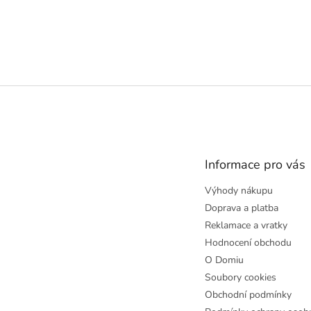
Z
á
p
a
t
Informace pro vás
í
Výhody nákupu
Doprava a platba
Reklamace a vratky
Hodnocení obchodu
O Domiu
Soubory cookies
Obchodní podmínky