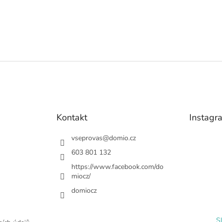
Kontakt
Instagr
vseprovas
@
domio.cz
603 801 132
https://www.facebook.com/do
miocz/
domiocz
S