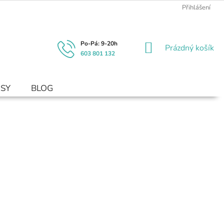
Přihlášení
NÁKUPNÍ
Prázdný košík
603 801 132
KOŠÍK
USY
BLOG