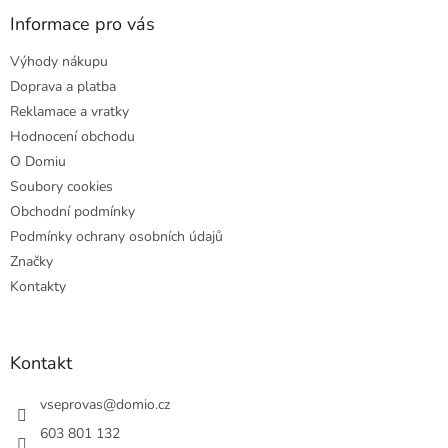
p
a
Informace pro vás
t
Výhody nákupu
í
Doprava a platba
Reklamace a vratky
Hodnocení obchodu
O Domiu
Soubory cookies
Obchodní podmínky
Podmínky ochrany osobních údajů
Značky
Kontakty
Kontakt
vseprovas
@
domio.cz
603 801 132