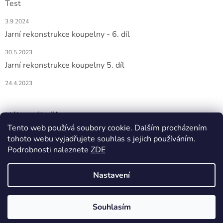
Test
3.9.2024
Jarní rekonstrukce koupelny - 6. díl
30.5.2023
Jarní rekonstrukce koupelny 5. díl
24.4.2023
Nákupní košík
Tento web používá soubory cookie. Dalším procházením
tohoto webu vyjadřujete souhlas s jejich používáním.
0
KS /
0 KČ
Podrobnosti naleznete
ZDE
Nastavení
Vytvořil Shoptet
Souhlasím
Copyright 2026
DOMIO
. Všechna práva vyhrazena.