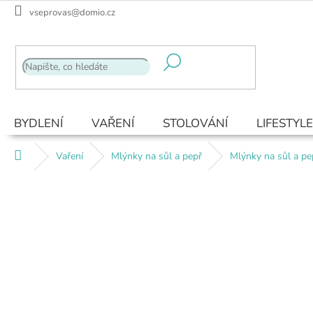
Přejít
vseprovas@domio.cz
na
obsah
BYDLENÍ
VAŘENÍ
STOLOVÁNÍ
LIFESTYLE
Domů
Vaření
Mlýnky na sůl a pepř
Mlýnky na sůl a p