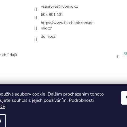
vseprovas
@
domio.cz
603 801 132
https://www.facebook.com/do
miocz/
domiocz
S
ích údajů
oužívá soubory cookie. Dalším procházením tohoto
ujete souhlas s jejich používáním. Podrobnosti
DE
í