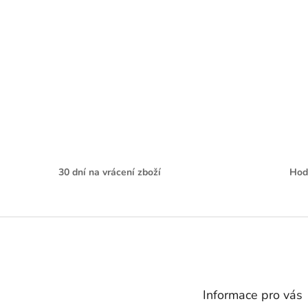
30 dní na vrácení zboží
Hod
Z
á
p
a
t
Informace pro vás
í