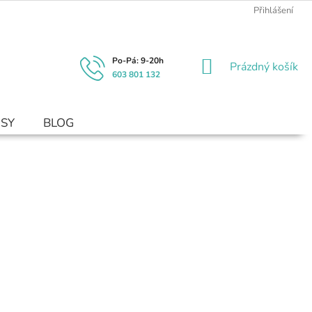
Přihlášení
NÁKUPNÍ
Prázdný košík
603 801 132
KOŠÍK
USY
BLOG