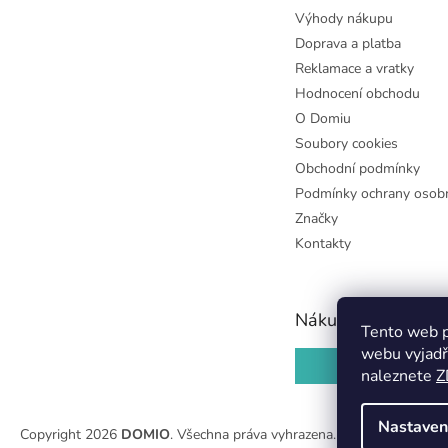
Výhody nákupu
Doprava a platba
Reklamace a vratky
Hodnocení obchodu
O Domiu
Soubory cookies
Obchodní podmínky
Podmínky ochrany osobn
Značky
Kontakty
Nákupní košík
Tento web p
webu vyjadř
0
KS /
0 KČ
naleznete
Z
Nastaven
Copyright 2026
DOMIO
. Všechna práva vyhrazena.