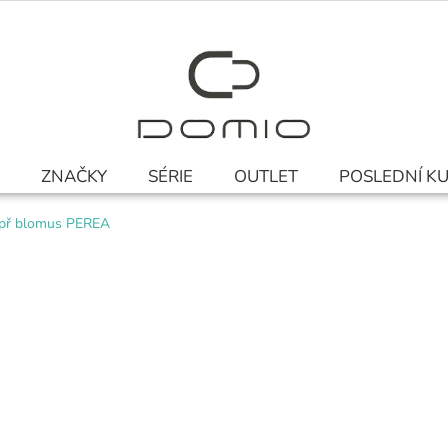
ZNAČKY
SÉRIE
OUTLET
POSLEDNÍ K
epř blomus PEREA