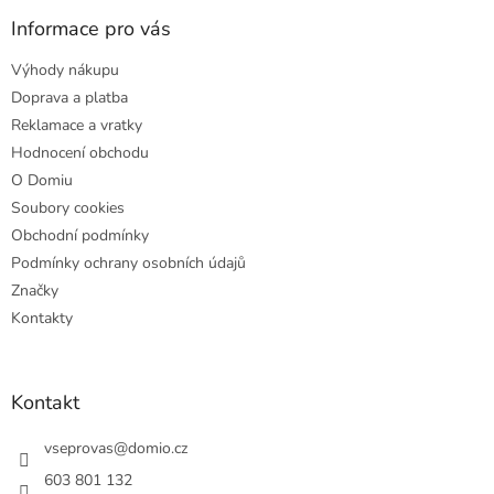
p
a
Informace pro vás
t
Výhody nákupu
í
Doprava a platba
Reklamace a vratky
Hodnocení obchodu
O Domiu
Soubory cookies
Obchodní podmínky
Podmínky ochrany osobních údajů
Značky
Kontakty
Kontakt
vseprovas
@
domio.cz
603 801 132