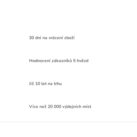
30 dní na vrácení zboží
Hodnocení zákazníků 5 hvězd
Již 10 let na trhu
Více než 20 000 výdejních míst
Z
á