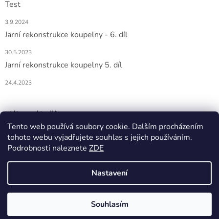
Test
3.9.2024
Jarní rekonstrukce koupelny - 6. díl
30.5.2023
Jarní rekonstrukce koupelny 5. díl
24.4.2023
Nákupní košík
Tento web používá soubory cookie. Dalším procházením
tohoto webu vyjadřujete souhlas s jejich používáním.
0
KS /
0 KČ
Podrobnosti naleznete
ZDE
Nastavení
Vytvořil Shoptet
Souhlasím
Copyright 2026
DOMIO
. Všechna práva vyhrazena.