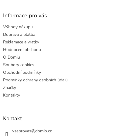
á
p
a
Informace pro vás
t
Výhody nákupu
í
Doprava a platba
Reklamace a vratky
Hodnocení obchodu
O Domiu
Soubory cookies
Obchodní podmínky
Podmínky ochrany osobních údajů
Značky
Kontakty
Kontakt
vseprovas
@
domio.cz