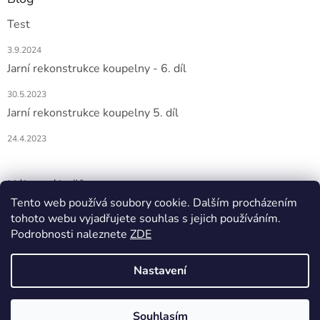
Test
3.9.2024
Jarní rekonstrukce koupelny - 6. díl
30.5.2023
Jarní rekonstrukce koupelny 5. díl
24.4.2023
Nákupní košík
Tento web používá soubory cookie. Dalším procházením
tohoto webu vyjadřujete souhlas s jejich používáním.
0
KS /
0 KČ
Podrobnosti naleznete
ZDE
Nastavení
Vytvořil Shoptet
Souhlasím
Copyright 2026
DOMIO
. Všechna práva vyhrazena.