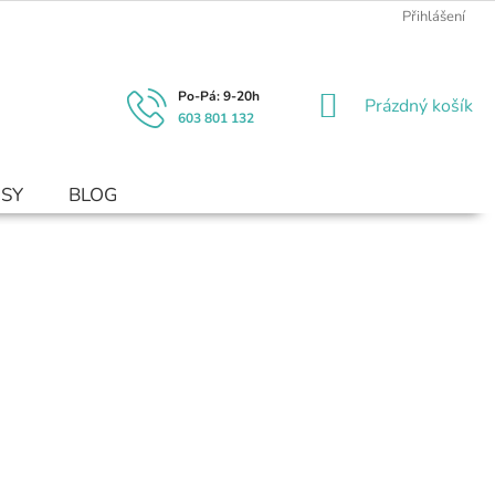
Přihlášení
NÁKUPNÍ
Prázdný košík
603 801 132
KOŠÍK
USY
BLOG