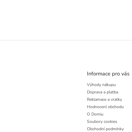
Z
á
p
a
t
Informace pro vás
í
Výhody nákupu
Doprava a platba
Reklamace a vratky
Hodnocení obchodu
O Domiu
Soubory cookies
Obchodní podmínky