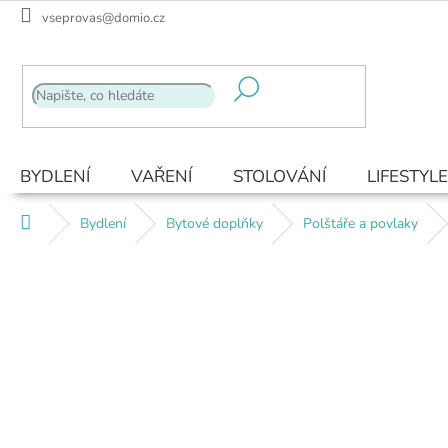
Přejít
vseprovas@domio.cz
na
obsah
BYDLENÍ
VAŘENÍ
STOLOVÁNÍ
LIFESTYLE
Domů
Bydlení
Bytové doplňky
Polštáře a povlaky