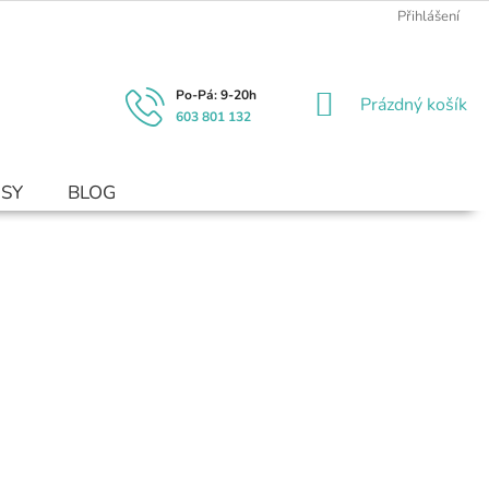
Přihlášení
NÁKUPNÍ
Prázdný košík
603 801 132
KOŠÍK
USY
BLOG