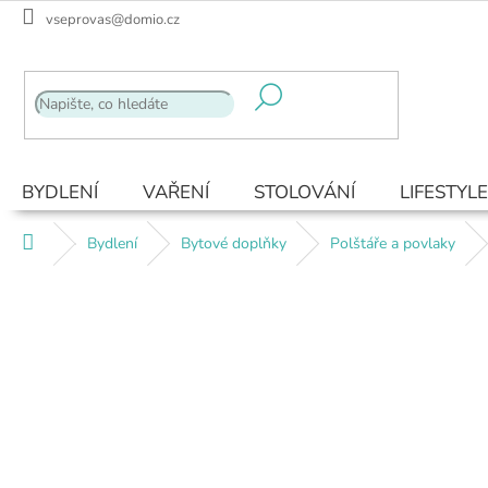
Přejít
vseprovas@domio.cz
na
obsah
BYDLENÍ
VAŘENÍ
STOLOVÁNÍ
LIFESTYLE
Domů
Bydlení
Bytové doplňky
Polštáře a povlaky