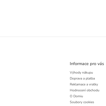
Z
á
p
a
t
Informace pro vás
í
Výhody nákupu
Doprava a platba
Reklamace a vratky
Hodnocení obchodu
O Domiu
Soubory cookies