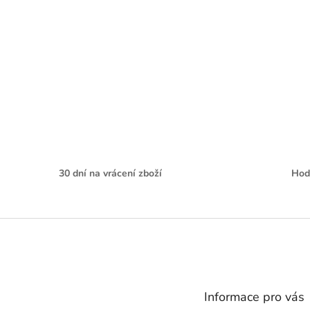
30 dní na vrácení zboží
Hod
Z
á
p
a
t
Informace pro vás
í