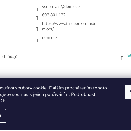
vseprovas
@
domio.cz
603 801 132
https://www.facebook.com/do
miocz/
domiocz
S
ích údajů
oužívá soubory cookie. Dalším procházením tohoto
ujete souhlas s jejich používáním. Podrobnosti
DE
í