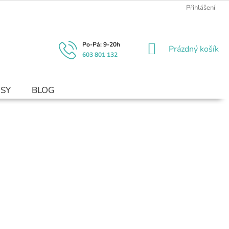
Přihlášení
NÁKUPNÍ
Prázdný košík
603 801 132
KOŠÍK
USY
BLOG