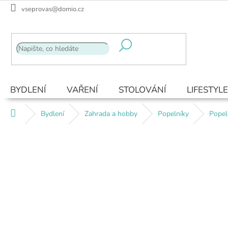
Přejít
vseprovas@domio.cz
na
obsah
BYDLENÍ
VAŘENÍ
STOLOVÁNÍ
LIFESTYLE
Domů
Bydlení
Zahrada a hobby
Popelníky
Popel