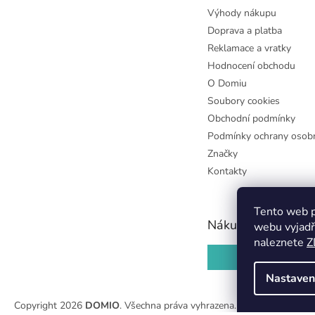
Výhody nákupu
Doprava a platba
Reklamace a vratky
Hodnocení obchodu
O Domiu
Soubory cookies
Obchodní podmínky
Podmínky ochrany osobn
Značky
Kontakty
Tento web p
Nákupní košík
webu vyjadř
naleznete
Z
0
KS /
0 KČ
Nastaven
Copyright 2026
DOMIO
. Všechna práva vyhrazena.