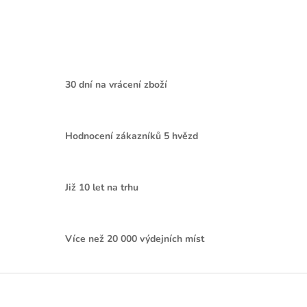
30 dní na vrácení zboží
Hodnocení zákazníků 5 hvězd
Již 10 let na trhu
Více než 20 000 výdejních míst
Z
á