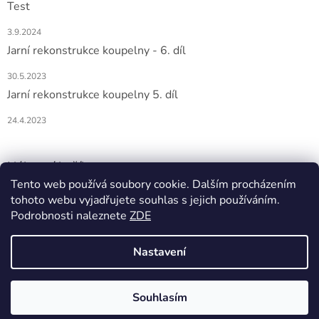
Test
3.9.2024
Jarní rekonstrukce koupelny - 6. díl
30.5.2023
Jarní rekonstrukce koupelny 5. díl
24.4.2023
Nákupní košík
Tento web používá soubory cookie. Dalším procházením
tohoto webu vyjadřujete souhlas s jejich používáním.
0
KS /
0 KČ
Podrobnosti naleznete
ZDE
Nastavení
Vytvořil Shoptet
Souhlasím
Copyright 2026
DOMIO
. Všechna práva vyhrazena.