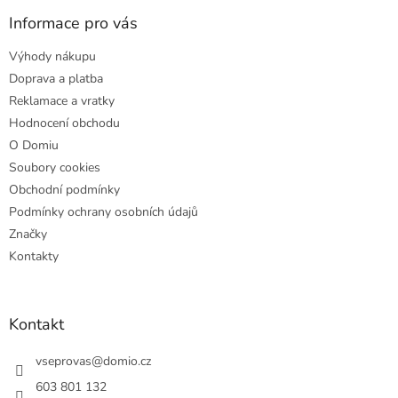
p
a
Informace pro vás
t
Výhody nákupu
í
Doprava a platba
Reklamace a vratky
Hodnocení obchodu
O Domiu
Soubory cookies
Obchodní podmínky
Podmínky ochrany osobních údajů
Značky
Kontakty
Kontakt
vseprovas
@
domio.cz
603 801 132